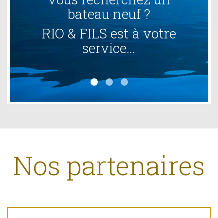
bateau neuf ?
bat
IO & FILS est à votre
RIO &
service...
Nos partenaires